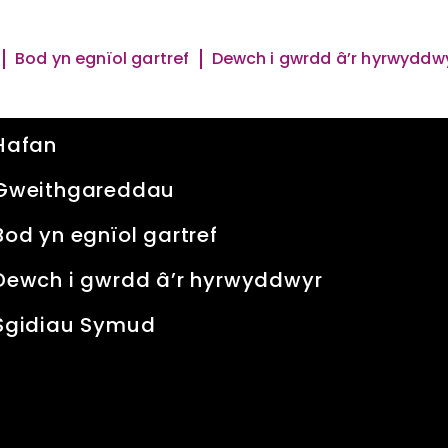
Bod yn egnïol gartref
Dewch i gwrdd â’r hyrwyddw
Quick Links
Hafan
Gweithgareddau
Bod yn egnïol gartref
Dewch i gwrdd â’r hyrwyddwyr
Sgidiau Symud