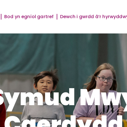
Bod yn egnïol gartref
Dewch i gwrdd â’r hyrwyddw
Symud Mw
Caerdydd