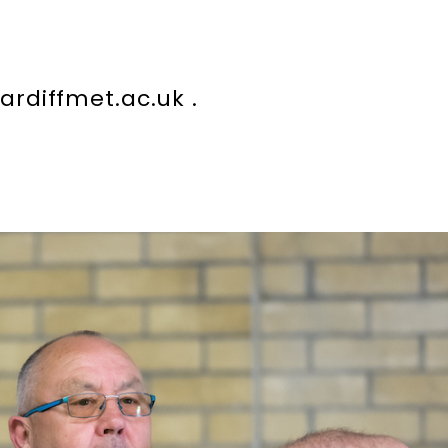
rdiffmet.ac.uk
.