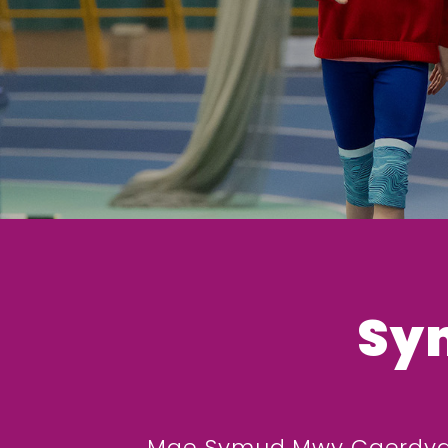
Sy
Mae Symud Mwy Caerdydd 