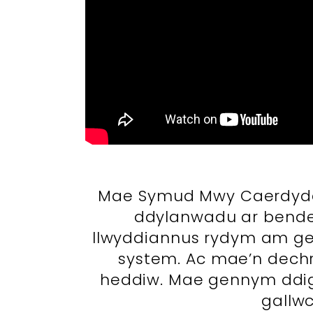
Mae Symud Mwy Caerdydd w
ddylanwadu ar benderf
llwyddiannus rydym am gefn
system. Ac mae’n dec
heddiw. Mae gennym ddig
gallwc