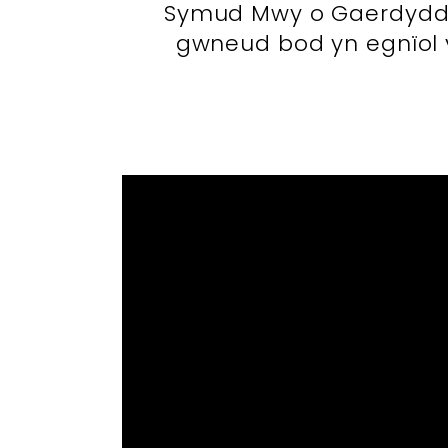
Symud Mwy o Gaerdydd s
gwneud bod yn egnïol 