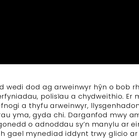
edi dod ag arweinwyr hŷn o bob rha
yniadau, polisïau a chydweithio. Er 
ogi a thyfu arweinwyr, llysgenhadon 
hrau yma, gyda chi. Darganfod mwy 
onedd o adnoddau sy’n manylu ar ein
h gael mynediad iddynt trwy glicio ar