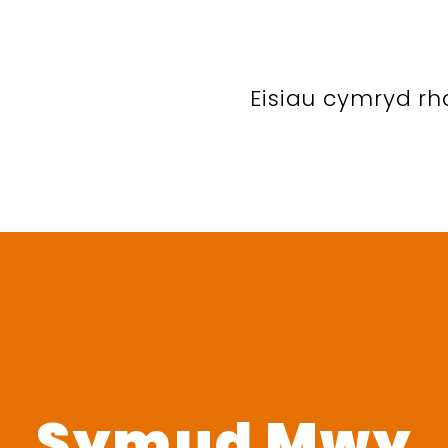
Eisiau cymryd r
Symud Mwy