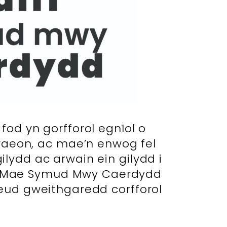
fod yn gorfforol egnïol o
aeon, ac mae’n enwog fel
lydd ac arwain ein gilydd i
ïol. Mae Symud Mwy Caerdydd
neud gweithgaredd corfforol