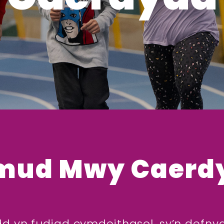
mud Mwy Caerd
yn fudiad cymdeithasol, sy’n defnydd