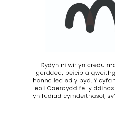
Rydyn ni wir yn credu ma
gerdded, beicio a gweit
honno ledled y byd. Y cyfa
leoli Caerdydd fel y ddina
yn fudiad cymdeithasol, sy