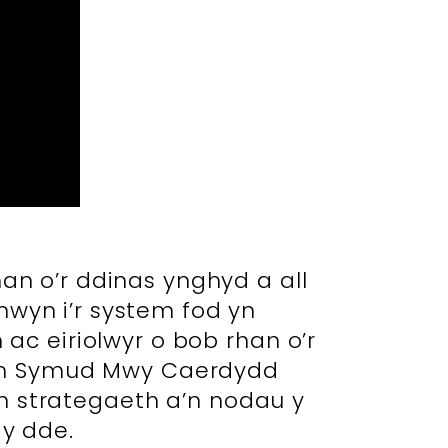
n o’r ddinas ynghyd a all
mwyn i’r system fod yn
ac eiriolwyr o bob rhan o’r
am Symud Mwy Caerdydd
 strategaeth a’n nodau y
 y dde.