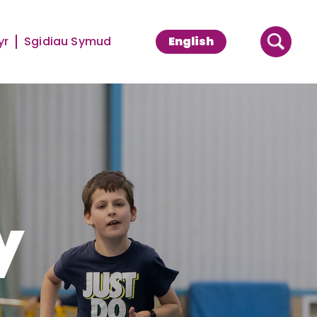
yr
Sgidiau Symud
English
y