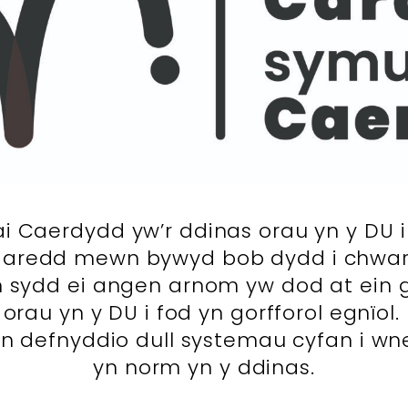
i Caerdydd yw’r ddinas orau yn y DU i 
hgaredd mewn bywyd bob dydd i chwar
n sydd ei angen arnom yw dod at ein gi
s orau yn y DU i fod yn gorfforol egn
’n defnyddio dull systemau cyfan i w
yn norm yn y ddinas.