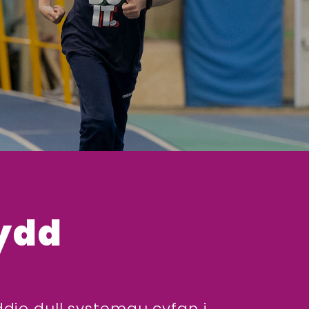
ydd
io dull systemau cyfan i