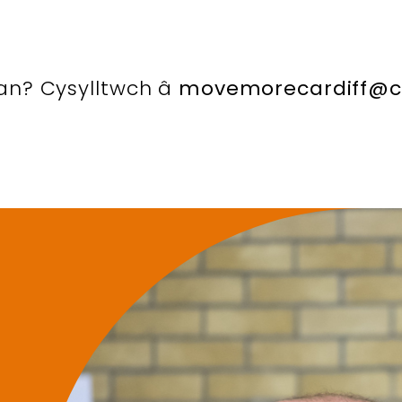
han? Cysylltwch â
movemorecardiff@ca