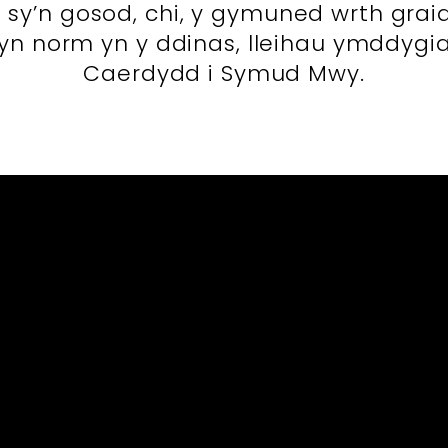
y’n gosod, chi, y gymuned wrth graidd
yn norm yn y ddinas, lleihau ymddygi
Caerdydd i Symud Mwy.