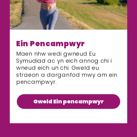
Ein Pencampwyr
Maen nhw wedi gwneud Eu
Symudiad ac yn eich annog chi i
wneud eich un chi. Gweld eu
straeon a darganfod mwy am ein
pencampwyr.
Gweld Ein pencampwyr