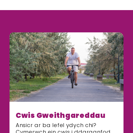
Hafan
Cwis Gweithgareddau
Gweithgareddau
Ansicr ar ba lefel ydych chi?
Cymerwch ein cwis i ddarganfod