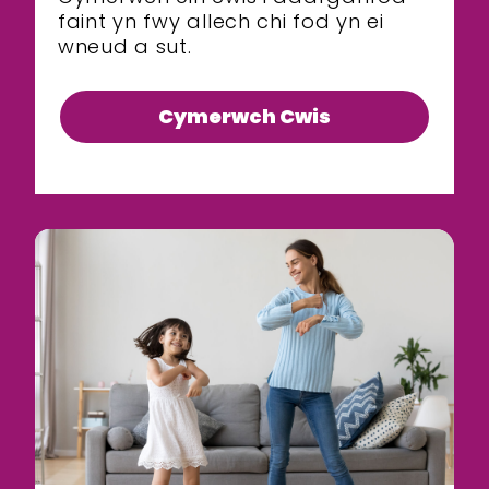
Bod yn egnïol gartref
faint yn fwy allech chi fod yn ei
wneud a sut.
Dewch i gwrdd â’r
hyrwyddwyr
Cymerwch Cwis
Sgidiau Symud