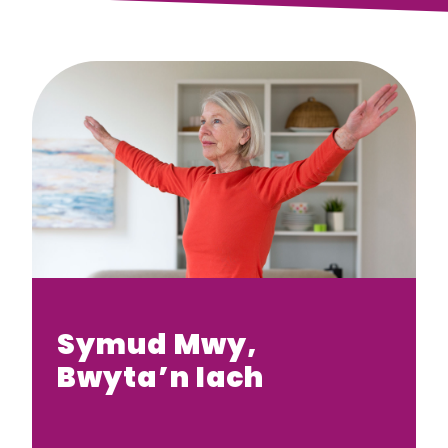
Symud Mwy,
Bwyta’n Iach