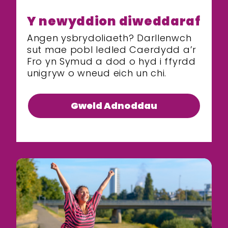
Y newyddion diweddaraf
Angen ysbrydoliaeth? Darllenwch
sut mae pobl ledled Caerdydd a’r
Fro yn Symud a dod o hyd i ffyrdd
unigryw o wneud eich un chi.
Gweld Adnoddau