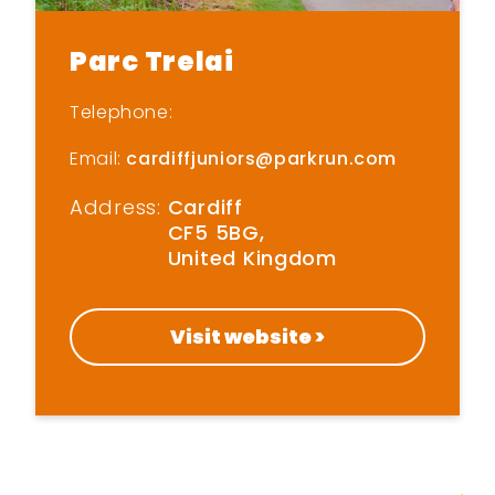
Parc Trelai
Telephone:
Email:
cardiffjuniors@parkrun.com
Address:
Cardiff
CF5 5BG,
United Kingdom
Visit website >