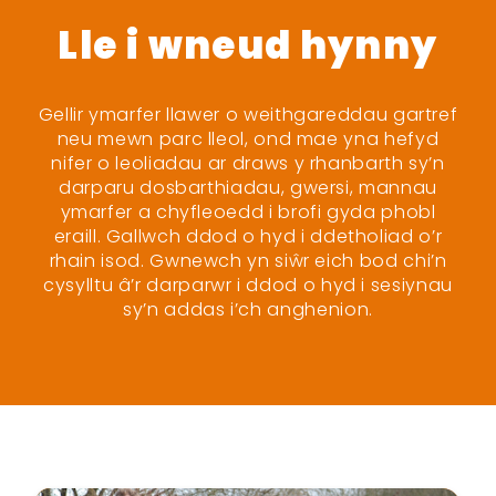
Lle i wneud hynny
Gellir ymarfer llawer o weithgareddau gartref
neu mewn parc lleol, ond mae yna hefyd
nifer o leoliadau ar draws y rhanbarth sy’n
darparu dosbarthiadau, gwersi, mannau
ymarfer a chyfleoedd i brofi gyda phobl
eraill. Gallwch ddod o hyd i ddetholiad o’r
rhain isod. Gwnewch yn siŵr eich bod chi’n
cysylltu â’r darparwr i ddod o hyd i sesiynau
sy’n addas i’ch anghenion.