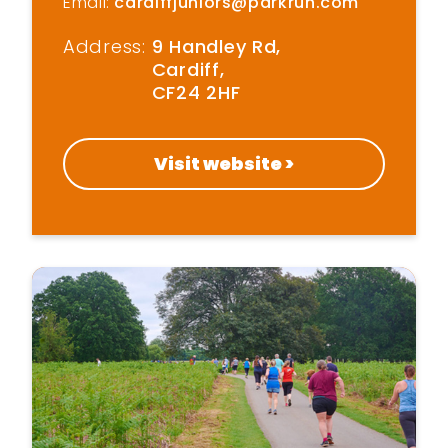
Email:
cardiffjuniors@parkrun.com
Address:
9 Handley Rd,
Cardiff,
CF24 2HF
Visit website >