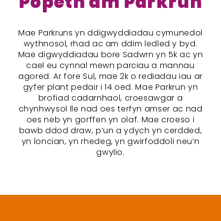
Popeth am Parkrun
Mae Parkruns yn ddigwyddiadau cymunedol
wythnosol, rhad ac am ddim ledled y byd.
Mae digwyddiadau bore Sadwrn yn 5k ac yn
cael eu cynnal mewn parciau a mannau
agored. Ar fore Sul, mae 2k o rediadau iau ar
gyfer plant pedair i 14 oed. Mae Parkrun yn
brofiad cadarnhaol, croesawgar a
chynhwysol lle nad oes terfyn amser ac nad
oes neb yn gorffen yn olaf. Mae croeso i
bawb ddod draw, p’un a ydych yn cerdded,
yn loncian, yn rhedeg, yn gwirfoddoli neu’n
gwylio.