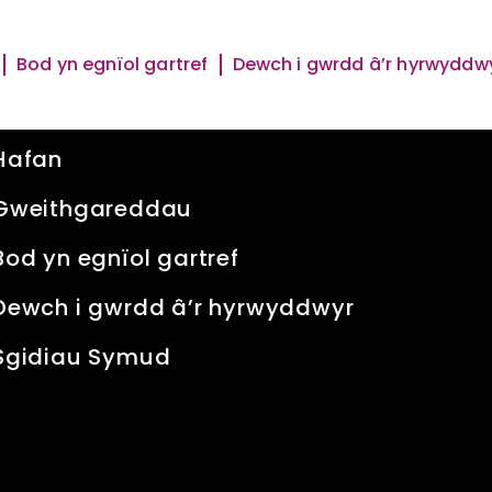
Bod yn egnïol gartref
Dewch i gwrdd â’r hyrwyddw
Quick Links
Hafan
Gweithgareddau
Bod yn egnïol gartref
Dewch i gwrdd â’r hyrwyddwyr
Sgidiau Symud