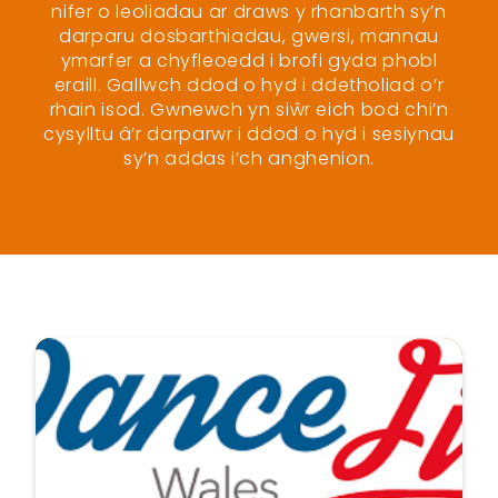
nifer o leoliadau ar draws y rhanbarth sy’n
darparu dosbarthiadau, gwersi, mannau
ymarfer a chyfleoedd i brofi gyda phobl
eraill. Gallwch ddod o hyd i ddetholiad o’r
rhain isod. Gwnewch yn siŵr eich bod chi’n
cysylltu â’r darparwr i ddod o hyd i sesiynau
sy’n addas i’ch anghenion.
Hafan
Gweithgareddau