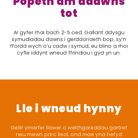
Popeth am ddawns
tot
Ar gyfer rhai bach 2-5 oed. Gallant ddysgu
symudiadau dawns i gerddoriaeth bop, sy’n
ffordd wych o’u cadw i symud, eu blino a rhoi
cyfle iddynt wneud ffrindiau i gyd yn un.
Lle i wneud hynny
Gellir ymarfer llawer o weithgareddau gartref
neu mewn parc lleol, ond mae yna hefyd